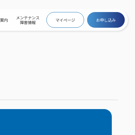
メンテナンス
社案内
マイページ
お申し込み
障害情報
ビトップ
介
トトップ
プ
信料団体⼀括⽀払
ス
話料⾦
トフォントップ
防犯カメラ
ービス
ービス
バリュー
き×ポテト
にするサービストップ
クサービス料⾦表
トギガシェアプラン
ク
ービス
メール
スでんき
サービス