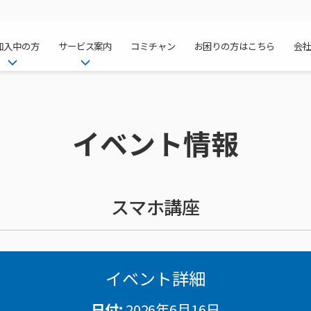
加入中の方
サービス案内
コミチャン
お困りの方はこちら
会
ケーブルテレ
ア
ご加入中のサービス確認・変更
ケーブルテレビ
チャンネル紹
インターネッ
て
WEBメール
インターネット
イベント情報
サポートサービストップ
料⾦プラン
料⾦プラン
固定電話トッ
方へ
サポートサービス
固定電話
リモートコール
NHK衛星受
Wi-Fiサービ
基本料⾦・通
ポテトスマー
いる集合住宅
新着情報
ポテトスマートフォン
回線速度測定
機器⼀覧
ポテトホーム
オプションサ
料⾦プラン
でんきトップ
メンテナンス・障害情報
でんき
接続・設定⽅法
オプションサ
auスマート
機種⼀覧
ポラリンでん
暮らしを快適
ン
ポテトからのプレゼント
暮らしを快適にするサービス
スマホ講座
訪問サポート＆サポートパッ
インターネッ
auまとめトー
オプションサ
ポテトでんき
ポテトライフ
ビス
イベントカレンダー
ケーブルプラ
⽣活あんしん
講座のご案内
みるプラス
イベント詳細
日付:
2026年6月16日