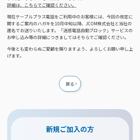
接続・設定⽅法
イベントカレンダー
詳細は、こちらでご確認ください。
機器⼀覧
ポテトホーム防犯カメラ
オプションサービス
料⾦プラン
でんきトップ
暮らしを快適にするサービス
訪問サポート＆サポートパックサービス料⾦表
講座のご案内
現在ケーブルプラス電話をご利用中のお客様には、今回の改定に
オプションサービス
auスマートバリュー
機種⼀覧
ポラリンでんき×ポテト
暮らしを快適にするサービストップ
関するご案内のハガキを10月中旬以降、JCOM株式会社と当社の
マイページ
インターネットギガシェアプラン
auまとめトーク
オプションサービス
ポテトでんき
ポテトライフメール
連名でお送りいたします。「迷惑電話自動ブロック」サービスの
お申し込み等の詳細につきましてはそちらでご確認ください。
ケーブルプラスでんき
⽣活あんしんサービス
今後とも変わらぬご愛顧を賜りますよう、よろしくお願い申し上
お申し込み
みるプラス
げます。
戻る
新規ご加入の方