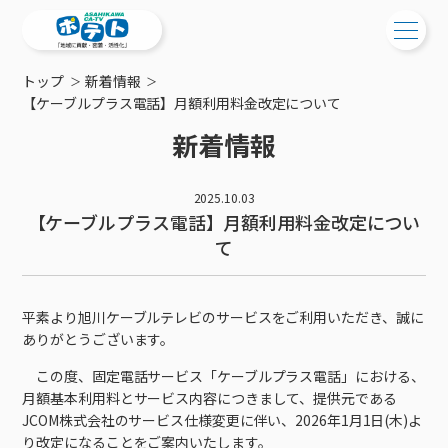
トップ
新着情報
ご検討中の方
【ケーブルプラス電話】月額利用料金改定について
新着情報
ご検討中の方
ご加入中の方
サービス提供エリア
ご加入中の方
2025.10.03
サービス案内
【ケーブルプラス電話】月額利用料金改定につい
工事・配線について
ご加入中のサービス確認・変更
て
サービス案内
コミチャン
新居をご検討中の方へ
WEBメール
ケーブルテレビ
ポテトを導入している集合住宅
お困りの方はこちら
サポートサービス
ケーブルテレビトップ
平素より旭川ケーブルテレビのサービスをご利用いただき、誠に
インターネット
物件情報
サポートサービストップ
ありがとうございます。
新着情報
チャンネル紹介
インターネットトップ
会社案内
固定電話
特典・キャンペーン
リモートコール
この度、固定電話サービス「ケーブルプラス電話」における、
メンテナンス・障害情報
料⾦プラン
料⾦プラン
固定電話トップ
月額基本利用料とサービス内容につきまして、提供元である
ポテトスマートフォン
おトクな割引サービス
メンテナンス
回線速度測定
JCOM株式会社のサービス仕様変更に伴い、2026年1月1日(木)よ
ポテトからのプレゼント
NHK衛星受信料団体⼀括⽀払
Wi-Fiサービス
基本料⾦・通話料⾦
ポテトスマートフォントップ
障害情報
でんき
り改定になることをご案内いたします。