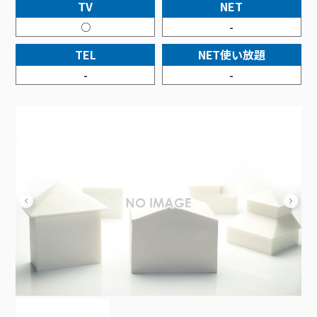
接続・設定⽅法
TV
NET
イベントカレンダー
機器⼀覧
ポテトホーム防犯カメラ
オプションサービス
料⾦プラン
でんきトップ
暮らしを快適にするサービス
○
-
訪問サポート＆サポートパックサービス料⾦表
講座のご案内
オプションサービス
auスマートバリュー
機種⼀覧
ポラリンでんき×ポテト
暮らしを快適にするサービストップ
TEL
NET使い放題
マイページ
インターネットギガシェアプラン
auまとめトーク
オプションサービス
ポテトでんき
ポテトライフメール
-
-
ケーブルプラスでんき
⽣活あんしんサービス
お申し込み
みるプラス