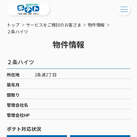
トップ
サービスをご検討のお客さま
物件情報
ご検討中の方
２条ハイツ
物件情報
ご検討中の方
ご加入中の方
サービス提供エリア
ご加入中の方
２条ハイツ
サービス案内
工事・配線について
ご加入中のサービス確認・変更
所在地
2条通2丁目
サービス案内
コミチャン
新居をご検討中の方へ
WEBメール
築年月
ケーブルテレビ
ポテトを導入している集合住宅
お困りの方はこちら
サポートサービス
間取り
ケーブルテレビトップ
インターネット
物件情報
サポートサービストップ
管理会社名
新着情報
チャンネル紹介
インターネットトップ
会社案内
固定電話
特典・キャンペーン
リモートコール
管理会社HP
メンテナンス・障害情報
料⾦プラン
料⾦プラン
固定電話トップ
ポテトスマートフォン
おトクな割引サービス
メンテナンス
回線速度測定
ポテト対応状況
ポテトからのプレゼント
NHK衛星受信料団体⼀括⽀払
Wi-Fiサービス
基本料⾦・通話料⾦
ポテトスマートフォントップ
障害情報
でんき