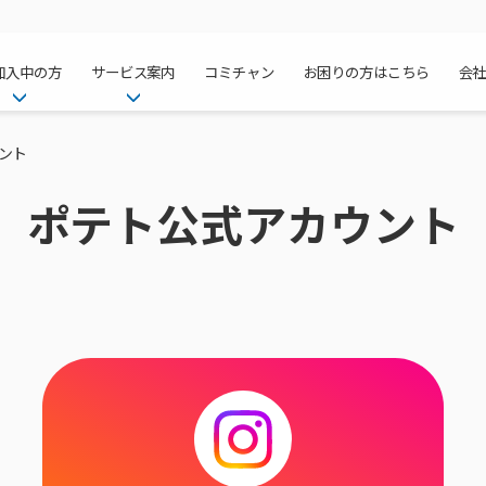
加入中の方
サービス案内
コミチャン
お困りの方はこちら
会
ケーブルテレ
ア
ご加入中のサービス確認・変更
ケーブルテレビ
ント
チャンネル紹
インターネッ
て
WEBメール
インターネット
ポテト公式アカウント
サポートサービストップ
料⾦プラン
料⾦プラン
固定電話トッ
方へ
サポートサービス
固定電話
リモートコール
NHK衛星受
Wi-Fiサービ
基本料⾦・通
ポテトスマー
いる集合住宅
新着情報
ポテトスマートフォン
回線速度測定
機器⼀覧
ポテトホーム
オプションサ
料⾦プラン
でんきトップ
メンテナンス・障害情報
でんき
接続・設定⽅法
オプションサ
auスマート
機種⼀覧
ポラリンでん
暮らしを快適
ン
ポテトからのプレゼント
暮らしを快適にするサービス
訪問サポート＆サポートパッ
インターネッ
auまとめトー
オプションサ
ポテトでんき
ポテトライフ
ビス
イベントカレンダー
ケーブルプラ
⽣活あんしん
講座のご案内
みるプラス