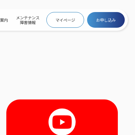
メンテナンス
社案内
マイページ
お申し込み
障害情報
ビトップ
介
トトップ
プ
信料団体⼀括⽀払
ス
話料⾦
トフォントップ
防犯カメラ
ービス
ービス
バリュー
き×ポテト
にするサービストップ
クサービス料⾦表
トギガシェアプラン
ク
ービス
メール
スでんき
サービス