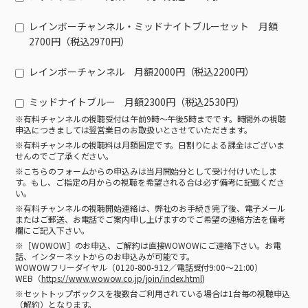
レインボーチャンネル・ミッドナイトブルーセット 月額
2700円（税込2970円）
レインボーチャンネル 月額2000円（税込2200円）
ミッドナイトブルー 月額2300円（税込2530円）
※有料チャンネルの視聴受付は午前9時～午後5時までです。時間外の視聴
申込につきましては翌営業日のお取扱いとさせていただきます。
※有料チャンネルの視聴料は月額固定です。日割りによる課金はございま
せんのでご了承ください。
※こちらのフォームからの申込みは当月開始分として受け付けいたしま
す。もし、ご指定の月からの視聴を希望される合は必ず備考に記載くださ
い。
※有料チャンネルの視聴開始連絡は、弊社のお手続き完了後、電子メール
またはご郵送、お電話でご案内申し上げますのでご希望の連絡方法を備考
欄にご記入下さい。
※［WOWOW］のお申込、ご解約は直接WOWOWにご連絡下さい。お電
話、インターネットからのお申込みが可能です。
WOWOWフリーダイヤル（0120-800-912／電話受付9:00～21:00）
WEB（
https://www.wowow.co.jp/join/index.html
)
※セットトップボックスを複数台ご利用されている場合は1台毎の視聴申込
（解約）となります。