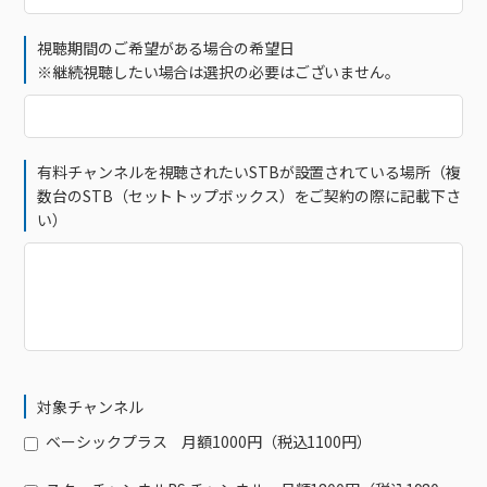
接続・設定⽅法
イベントカレンダー
機器⼀覧
ポテトホーム防犯カメラ
オプションサービス
料⾦プラン
でんきトップ
暮らしを快適にするサービス
訪問サポート＆サポートパックサービス料⾦表
視聴期間のご希望がある場合の希望日
講座のご案内
オプションサービス
auスマートバリュー
機種⼀覧
ポラリンでんき×ポテト
暮らしを快適にするサービストップ
※継続視聴したい場合は選択の必要はございません。
マイページ
インターネットギガシェアプラン
auまとめトーク
オプションサービス
ポテトでんき
ポテトライフメール
ケーブルプラスでんき
⽣活あんしんサービス
お申し込み
有料チャンネルを視聴されたいSTBが設置されている場所
（複
みるプラス
数台のSTB（セットトップボックス）をご契約の際に記載下さ
い）
対象チャンネル
ベーシックプラス 月額1000円（税込1100円）