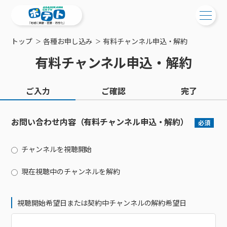
トップ
各種お申し込み
有料チャンネル申込・解約
ご検討中の方
有料チャンネル申込・解約
ご検討中の方
ご加入中の方
ご入力
ご確認
完了
サービス提供エリア
ご加入中の方
サービス案内
工事・配線について
ご加入中のサービス確認・変更
お問い合わせ内容（有料チャンネル申込・解約）
必須
サービス案内
コミチャン
新居をご検討中の方へ
WEBメール
ケーブルテレビ
チャンネルを視聴開始
ポテトを導入している集合住宅
お困りの方はこちら
サポートサービス
ケーブルテレビトップ
インターネット
物件情報
サポートサービストップ
現在視聴中のチャンネルを解約
新着情報
チャンネル紹介
インターネットトップ
会社案内
固定電話
特典・キャンペーン
リモートコール
メンテナンス・障害情報
料⾦プラン
料⾦プラン
固定電話トップ
ポテトスマートフォン
視聴開始希望日または契約中チャンネルの解約希望日
おトクな割引サービス
メンテナンス
回線速度測定
ポテトからのプレゼント
NHK衛星受信料団体⼀括⽀払
Wi-Fiサービス
基本料⾦・通話料⾦
ポテトスマートフォントップ
障害情報
でんき