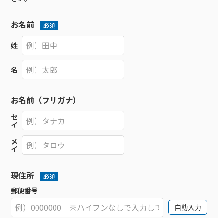
お名前
必須
姓
名
お名前（フリガナ）
セ
イ
メ
イ
現住所
必須
郵便番号
自動入力