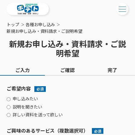
トップ
各種お申し込み
ご検討中の方
新規お申し込み・資料請求・ご説明希望
新規お申し込み・資料請求・ご説
ご検討中の方
ご加入中の方
明希望
サービス提供エリア
ご加入中の方
サービス案内
工事・配線について
ご入力
ご確認
完了
ご加入中のサービス確認・変更
サービス案内
コミチャン
新居をご検討中の方へ
WEBメール
ケーブルテレビ
ご希望内容
ポテトを導入している集合住宅
必須
お困りの方はこちら
サポートサービス
ケーブルテレビトップ
インターネット
申し込みたい
物件情報
サポートサービストップ
新着情報
チャンネル紹介
インターネットトップ
説明を聞きたい
会社案内
固定電話
特典・キャンペーン
リモートコール
詳しい資料を送って欲しい
メンテナンス・障害情報
料⾦プラン
料⾦プラン
固定電話トップ
ポテトスマートフォン
おトクな割引サービス
メンテナンス
回線速度測定
ポテトからのプレゼント
NHK衛星受信料団体⼀括⽀払
Wi-Fiサービス
基本料⾦・通話料⾦
ポテトスマートフォントップ
障害情報
ご興味のあるサービス（複数選択可）
必須
でんき