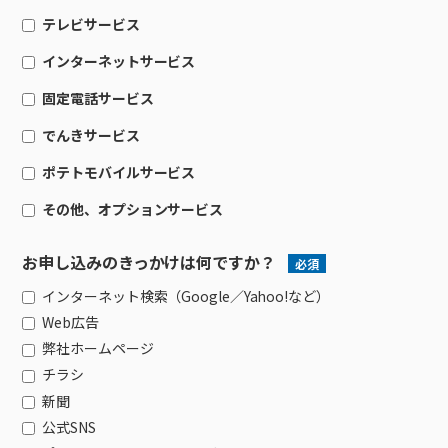
接続・設定⽅法
イベントカレンダー
機器⼀覧
ポテトホーム防犯カメラ
オプションサービス
料⾦プラン
でんきトップ
テレビサービス
暮らしを快適にするサービス
ケーブルテレビ全般
訪問サポート＆サポートパックサービス料⾦表
講座のご案内
オプションサービス
auスマートバリュー
機種⼀覧
ポラリンでんき×ポテト
暮らしを快適にするサービストップ
インターネットサービス
4K標準STBレンタル
インターネット全般
マイページ
ケーブルプラス STB-2mini レンタル
インターネットギガシェアプラン
auまとめトーク
オプションサービス
ポテトでんき
ポテトライフメール
固定電話サービス
i-フィルターforプロバイダー（1台目無料）
ケーブルプラス電話
外付けHDD対応STB レンタル
i-フィルターforマルチデバイス（1台版）
ケーブルプラスでんき
⽣活あんしんサービス
でんきサービス
auスマートバリュー適用 ポテトサービスの案内
4Kブルーレイ付録画STB レンタル
ポラリンでんき
i-フィルターforマルチデバイス（3台版）
お申し込み
みるプラス
ポテトモバイルサービス
ポテトでんき
Wi-Fiサービス
ポテトスマートフォン
ケーブルプラスでんき
メッシュWi-Fi
その他、オプションサービス
ポテトモバイルルーター
サポートパックサービス
ポテトワイヤレス
生活あんしんサービス
ポテト防犯カメラサービス
お申し込みのきっかけは何ですか？
必須
ポテトライフメール（鷹栖町防災メール）
インターネット検索（Google／Yahoo!など）
ポテトライフメール（当麻町町防災メール）
Web広告
弊社ホームページ
チラシ
新聞
公式SNS