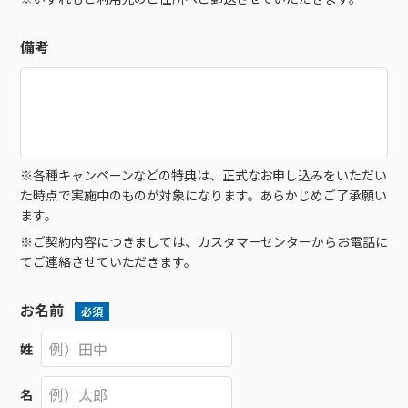
接続・設定⽅法
イベントカレンダー
機器⼀覧
ポテトホーム防犯カメラ
オプションサービス
料⾦プラン
でんきトップ
暮らしを快適にするサービス
訪問サポート＆サポートパックサービス料⾦表
備考
講座のご案内
オプションサービス
auスマートバリュー
機種⼀覧
ポラリンでんき×ポテト
暮らしを快適にするサービストップ
マイページ
インターネットギガシェアプラン
auまとめトーク
オプションサービス
ポテトでんき
ポテトライフメール
ケーブルプラスでんき
⽣活あんしんサービス
お申し込み
みるプラス
※各種キャンペーンなどの特典は、正式なお申し込みをいただい
た時点で実施中のものが対象になります。あらかじめご了承願い
ます。
※ご契約内容につきましては、カスタマーセンターからお電話に
てご連絡させていただきます。
お名前
必須
姓
名