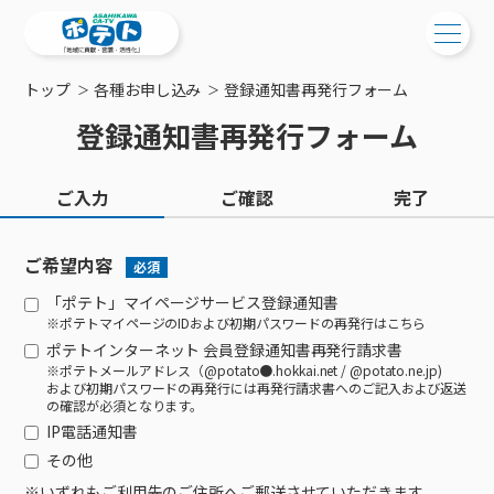
トップ
各種お申し込み
登録通知書再発行フォーム
ご検討中の方
登録通知書再発行フォーム
ご検討中の方
ご加入中の方
ご入力
ご確認
完了
サービス提供エリア
ご加入中の方
サービス案内
工事・配線について
ご加入中のサービス確認・変更
ご希望内容
必須
サービス案内
コミチャン
新居をご検討中の方へ
WEBメール
「ポテト」マイページサービス登録通知書
ケーブルテレビ
※ポテトマイページのIDおよび初期パスワードの再発行はこちら
ポテトを導入している集合住宅
お困りの方はこちら
サポートサービス
ケーブルテレビトップ
ポテトインターネット 会員登録通知書再発行請求書
インターネット
物件情報
サポートサービストップ
※ポテトメールアドレス（@potato●.hokkai.net / @potato.ne.jp)
新着情報
チャンネル紹介
インターネットトップ
および初期パスワードの再発行には再発行請求書へのご記入および返送
会社案内
固定電話
の確認が必須となります。
特典・キャンペーン
リモートコール
メンテナンス・障害情報
料⾦プラン
料⾦プラン
固定電話トップ
IP電話通知書
ポテトスマートフォン
おトクな割引サービス
メンテナンス
回線速度測定
その他
ポテトからのプレゼント
NHK衛星受信料団体⼀括⽀払
Wi-Fiサービス
基本料⾦・通話料⾦
ポテトスマートフォントップ
障害情報
でんき
※いずれもご利用先のご住所へご郵送させていただきます。