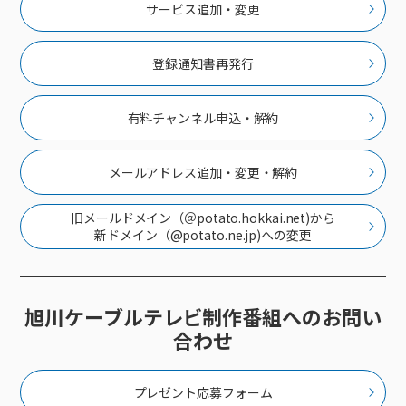
接続・設定⽅法
サービス追加・変更
イベントカレンダー
機器⼀覧
ポテトホーム防犯カメラ
オプションサービス
料⾦プラン
でんきトップ
暮らしを快適にするサービス
訪問サポート＆サポートパックサービス料⾦表
講座のご案内
オプションサービス
auスマートバリュー
機種⼀覧
ポラリンでんき×ポテト
暮らしを快適にするサービストップ
登録通知書再発行
マイページ
インターネットギガシェアプラン
auまとめトーク
オプションサービス
ポテトでんき
ポテトライフメール
ケーブルプラスでんき
⽣活あんしんサービス
有料チャンネル申込・解約
お申し込み
みるプラス
メールアドレス追加・変更・解約
旧メールドメイン（＠potato.hokkai.net)から
新ドメイン（@potato.ne.jp)への変更
旭川ケーブルテレビ制作番組へのお問い
合わせ
プレゼント応募フォーム