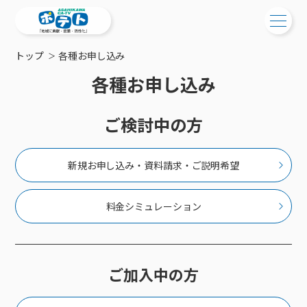
トップ
各種お申し込み
ご検討中の方
各種お申し込み
ご検討中の方
ご加入中の方
ご検討中の方
サービス提供エリア
ご加入中の方
サービス案内
工事・配線について
ご加入中のサービス確認・変更
新規お申し込み・資料請求・ご説明希望
サービス案内
コミチャン
新居をご検討中の方へ
WEBメール
ケーブルテレビ
ポテトを導入している集合住宅
料金シミュレーション
お困りの方はこちら
サポートサービス
ケーブルテレビトップ
インターネット
物件情報
サポートサービストップ
新着情報
チャンネル紹介
インターネットトップ
会社案内
固定電話
特典・キャンペーン
リモートコール
メンテナンス・障害情報
料⾦プラン
料⾦プラン
固定電話トップ
ご加入中の方
ポテトスマートフォン
おトクな割引サービス
メンテナンス
回線速度測定
ポテトからのプレゼント
NHK衛星受信料団体⼀括⽀払
Wi-Fiサービス
基本料⾦・通話料⾦
ポテトスマートフォントップ
障害情報
でんき