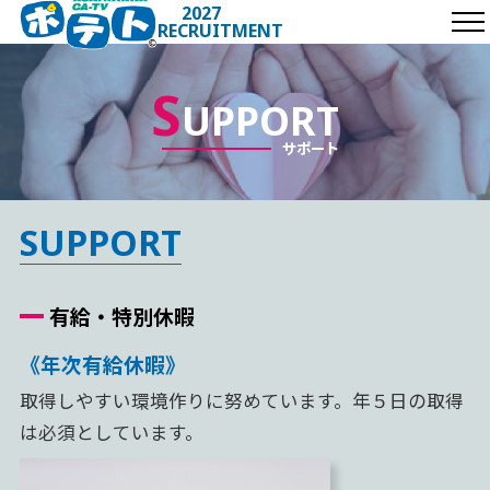
2027
RECRUITMENT
INFORMATION
S
UPPORT
COMPANY
サポート
INTERVIEW
SUPPORT
SUPPORT
REQUIREMENT
有給・特別休暇
ENTRY
《年次有給休暇》
取得しやすい環境作りに努めています。年５日の取得
は必須としています。