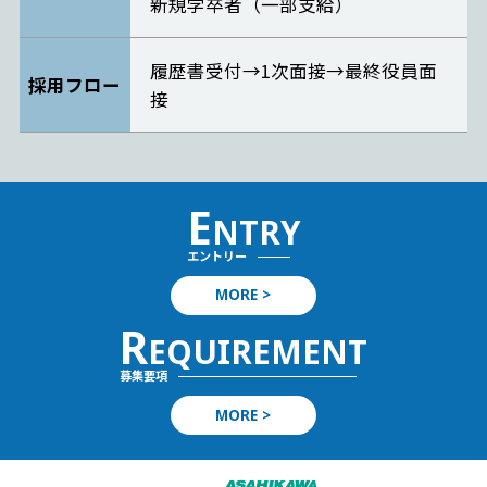
新規学卒者（一部支給）
履歴書受付→1次面接→最終役員面
採用フロー
接
E
NTRY
エントリー
MORE >
R
EQUIREMENT
募集要項
MORE >